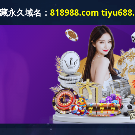
网站
关于我们
工程案例
工程资讯
会体育在线（中国）唯一官方网
网站
员工登录