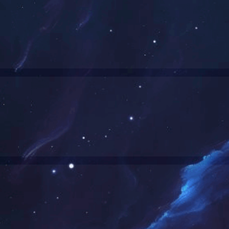
网站
公司招聘信息发布 —— 项目技术
分享到：
微信
QQ空间
百度贴吧
项目技术负责人
(
)
联系电话：63117899 15086769843 祁老师
位职责：
、负责公司所有施工工程质量和技术工作的总体控制；
、管理公司的整体核心技术，组织制定和实施重大技术决策和技术方案；
、解决施工现场的技术问题；
、负责组织对重大质量事故的鉴定和处理、不定期对施工现场进行检查，随时监控工程
、审批招、投标工作的相关技术资料等；
、审批项目部上报的施工组织设计、施工方案，并制定施工工艺参数；
、参加甲方组织的图纸会审、方案论证；
、负责对工程组织基础、主体分部和单位工程的质量验收;
、负责贯彻执行国家科技法规和政策，建立健全相应的管理制度；
0、根据施工现场上报的自检数据及第三方检测单位的初步检测数据，对工程质量进行
1、主持交竣工技术文件资料的编制，参加交竣工验收、组织施工技术总结和学术论文
职资格：
、建筑或土木工程专业；