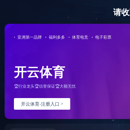
华体会体育在线（中国）唯一官方网站
华体会体育在线（中国）唯一官方
华体
华体会体育在线（中国）唯一官方