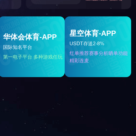
筑专业中级职称，并且相关资格证书能够转入我
、渝北区等主城区。