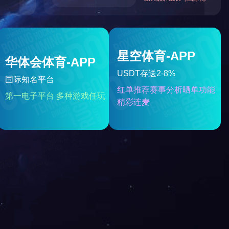
年下半年安全生产工作。一是加强房屋市
深入开展风险隐患排查、专项整治和监督
事故查处力度，坚决遏制重特大事故发
案要求，进一步加强城镇供排水、供热、
人员密集场所的安全管理。三是加强房屋
加大隐患排查治理力度，保证房屋安全使
设质量安全管理的通知》要求，加强农房
量安全管理水平。五是督促各地按照《住
期安全生产工作再检查、再推动、再落
行安全、建筑施工安全和既有房屋建筑安
行、既有房屋和农村房屋事故的应对工
领导干部到岗带班和关键岗位24小时值
。部安委会各成员单位要进一步加大工
，为党的十九大胜利召开营造良好环境。
作职责汇报了安全生产工作开展情况和
建设报》 2017.07.24 记者 刘丽媛