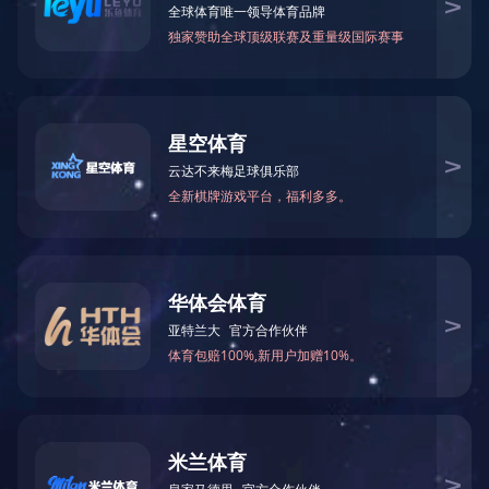
华体会体育在线（中国）唯一官方网站
©
2018 华体会体育
|
本站使用