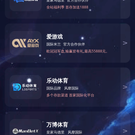
卫大家：算笔资源账
说起企业的社会责任感，宋旭
环境的敬畏之心。
地球卫士环保新材料股份有限
植物纤维环保石头造纸项目，石头
有毒有害物质，对环境和空气不产
害，又解决了大量塑料包装物的使
正如地球卫士这个名称一样，
的厂区绿草如茵，车间内干净整齐
产主管冯先生介绍说，地球卫士壁
和少量水。与传统壁纸繁复、能耗
印花等四道工序，简洁快速、无污
如今，地球卫士已经在黑龙江
全部投产之后，能够达到年生产1
接关系到国家节能环保、低碳经济
位。环保造纸产业不但环保而且降
是行业的骄傲。